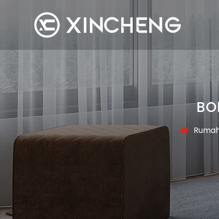
BO
Ruma