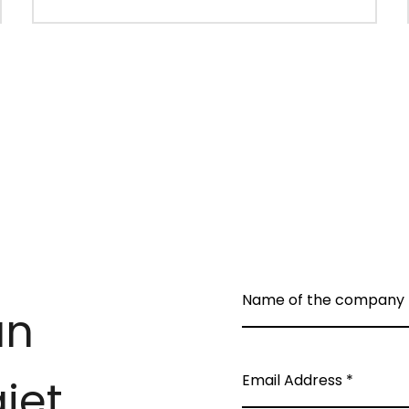
an
jet.