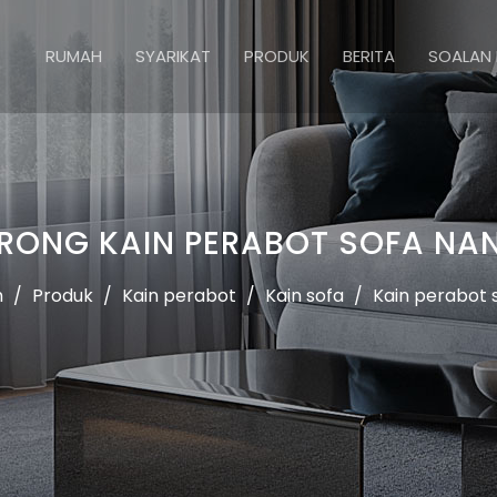
RUMAH
SYARIKAT
PRODUK
BERITA
SOALAN 
RONG KAIN PERABOT SOFA NA
h
/
Produk
/
Kain perabot
/
Kain sofa
/
Kain perabot 