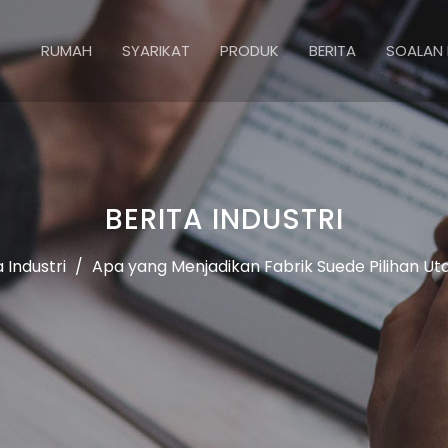
RUMAH
SYARIKAT
PRODUK
BERITA
SOALAN 
BERITA INDUSTRI
a Industri
/
Apa yang Menjadikan Fabrik Suede Pilihan U