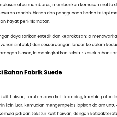
ngamplasan atau memberus, memberikan kemasan matte da
io geseran rendah, hiasan dan penggunaan harian tetapi
n hayat perkhidmatan.
bangan daya tarikan estetik dan kepraktisan: ia menaw
k varian sintetik) dan sesuai dengan lancar ke dalam ke
arangan hiasan, ia meningkatkan tekstur keseluruhan sam
si Bahan Fabrik Suede
 kulit haiwan, terutamanya kulit kambing, kambing atau 
rin licin luar, kemudian mengempelas lapisan dalam untu
emula jadi dan tekstur kulit haiwan, dengan ketidaktera