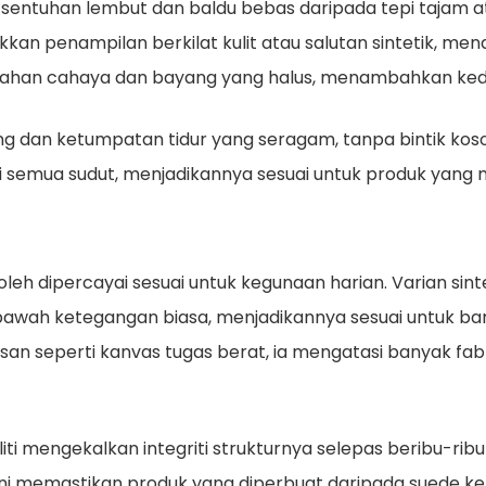
h
sentuhan lembut dan baldu
bebas daripada tepi tajam a
kan penampilan berkilat kulit atau salutan sintetik, me
rubahan cahaya dan bayang yang halus, menambahkan k
ng dan ketumpatan tidur yang seragam, tanpa bintik koso
ari semua sudut, menjadikannya sesuai untuk produk yan
eh dipercayai sesuai untuk kegunaan harian. Varian sin
bawah ketegangan biasa, menjadikannya sesuai untuk bar
asan seperti kanvas tugas berat, ia mengatasi banyak fa
ti mengekalkan integriti strukturnya selepas beribu-rib
ni memastikan produk yang diperbuat daripada suede ke