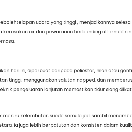
kebolehtelapan udara yang tinggi
, menjadikannya selesa 
 kerosakan air dan pewarnaan berbanding alternatif si
emasa.
akan hari ini, diperbuat daripada poliester, nilon atau 
an tinggi, menggunakan salutan napped, dan memberus
knik pengeluaran lanjutan memastikan tidur siang diik
tuk meniru kelembutan suede semula jadi sambil menamb
a. Ia juga lebih berpatutan dan konsisten dalam kualiti