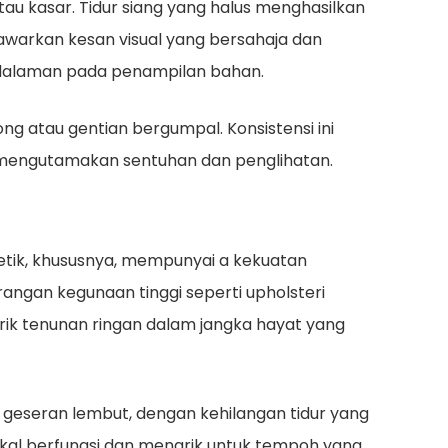
tau kasar. Tidur siang yang halus menghasilkan
nawarkan kesan visual yang bersahaja dan
edalaman pada penampilan bahan.
ng atau gentian bergumpal. Konsistensi ini
g mengutamakan sentuhan dan penglihatan.
tetik, khususnya, mempunyai a
kekuatan
angan kegunaan tinggi seperti upholsteri
brik tenunan ringan dalam jangka hayat yang
u geseran lembut, dengan kehilangan tidur yang
kal berfungsi dan menarik untuk tempoh yang