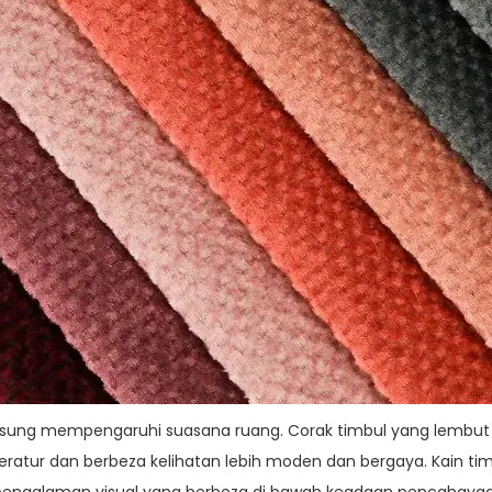
ngsung mempengaruhi suasana ruang. Corak timbul yang lembut
ratur dan berbeza kelihatan lebih moden dan bergaya. Kain tim
galaman visual yang berbeza di bawah keadaan pencahayaan y