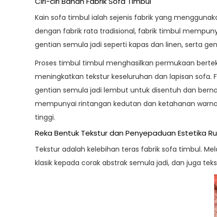
Ciri-ciri Bahan Fabrik Sofa Timbul
Kain sofa timbul
ialah sejenis fabrik yang mengguna
dengan fabrik rata tradisional, fabrik timbul mempu
gentian semula jadi seperti kapas dan linen, serta ge
Proses timbul timbul menghasilkan permukaan bertek
meningkatkan tekstur keseluruhan dan lapisan sofa. F
gentian semula jadi lembut untuk disentuh dan bern
mempunyai rintangan kedutan dan ketahanan warna 
tinggi.
Reka Bentuk Tekstur dan Penyepaduan Estetika R
Tekstur
adalah kelebihan teras fabrik sofa timbul. M
klasik kepada corak abstrak semula jadi, dan juga teks