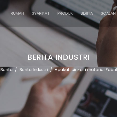
RUMAH
SYARIKAT
PRODUK
BERITA
SOALAN 
BERITA INDUSTRI
Berita
/
Berita Industri
/
Apakah ciri-ciri material Fabr