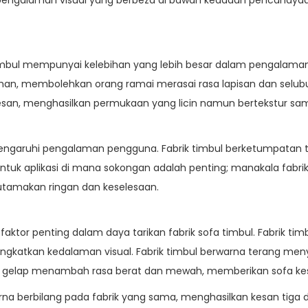
imbul
mempunyai kelebihan yang lebih besar dalam pengalaman 
, membolehkan orang ramai merasai rasa lapisan dan selubung a
sesan, menghasilkan permukaan yang licin namun bertekstur sa
ngaruhi pengalaman pengguna. Fabrik timbul berketumpatan ti
ntuk aplikasi di mana sokongan adalah penting; manakala fabr
utamakan ringan dan keselesaan.
aktor penting dalam daya tarikan fabrik sofa timbul. Fabrik t
gkatkan kedalaman visual. Fabrik timbul berwarna terang menye
a gelap menambah rasa berat dan mewah, memberikan sofa kesa
a berbilang pada fabrik yang sama, menghasilkan kesan tiga 