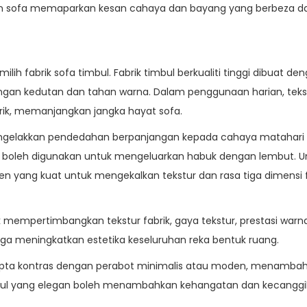
 sofa memaparkan kesan cahaya dan bayang yang berbeza dari
lih fabrik sofa timbul. Fabrik timbul berkualiti tinggi dibuat
tangan kedutan dan tahan warna. Dalam penggunaan harian, te
brik, memanjangkan jangka hayat sofa.
 mengelakkan pendedahan berpanjangan kepada cahaya matahari
 boleh digunakan untuk mengeluarkan habuk dengan lembut. Unt
yang kuat untuk mengekalkan tekstur dan rasa tiga dimensi f
k mempertimbangkan tekstur fabrik, gaya tekstur, prestasi warna,
uga meningkatkan estetika keseluruhan reka bentuk ruang.
ncipta kontras dengan perabot minimalis atau moden, menambah
timbul yang elegan boleh menambahkan kehangatan dan kecanggih