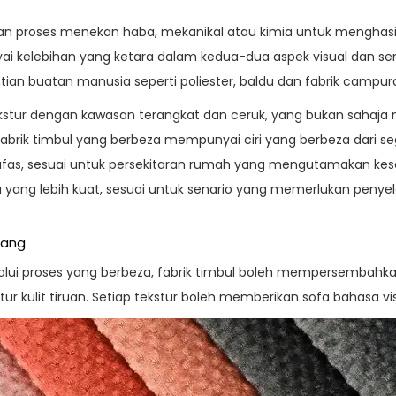
kan proses menekan haba, mekanikal atau kimia untuk menghasi
nyai kelebihan yang ketara dalam kedua-dua aspek visual dan se
ntian buatan manusia seperti poliester, baldu dan fabrik campur
stur dengan kawasan terangkat dan ceruk, yang bukan sahaja me
abrik timbul yang berbeza mempunyai ciri yang berbeza dari seg
afas, sesuai untuk persekitaran rumah yang mengutamakan kesel
yang lebih kuat, sesuai untuk senario yang memerlukan penye
uang
elalui proses yang berbeza, fabrik timbul boleh mempersembahka
tur kulit tiruan. Setiap tekstur boleh memberikan sofa bahasa vi